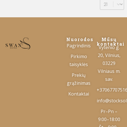
Select num
Nuorodos
Mūsų
kontaktai
Pagrindinis
Vytenio g.
20, Vilnius,
Pirkimo
03229
taisyklės
Vilniaus m.
Prekių
sav.
grąžinimas
+3706770751
Kontaktai
info@stocksolu
Pr–Pn –
9:00–18:00