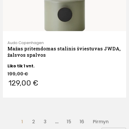
Audo Copenhagen
Mažas pritemdomas stalinis šviestuvas JWDA,
žalsvos spalvos
Liko tik 1 vnt.
199,00
€
129,00 €
1
2
3
…
15
16
Pirmyn