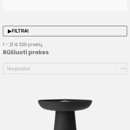
▶
FILTRAI
1 - 21 iš 329 prekių
Rūšiuoti prekes
Rūšiuoti prekes
Rūšiuoti prekes