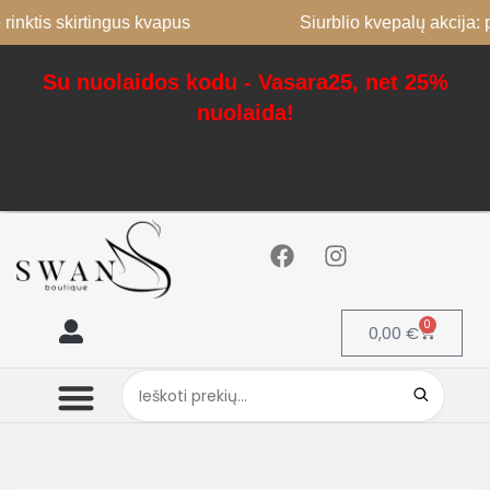
inktis skirtingus kvapus
Siurblio kvepalų akcija: p
Su nuolaidos kodu - Vasara25, net 25%
nuolaida!
0
0,00
€
Mano paskyra