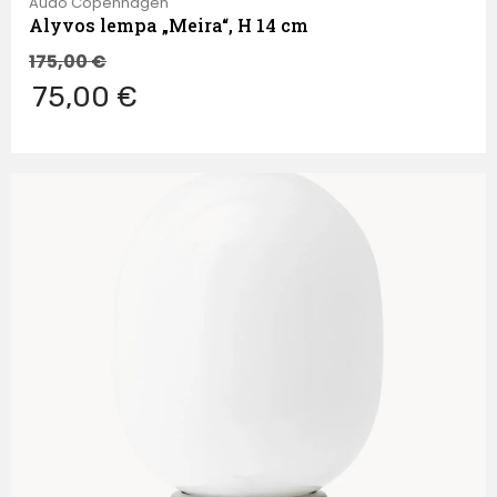
Audo Copenhagen
Alyvos lempa „Meira“, H 14 cm
175,00
€
75,00 €